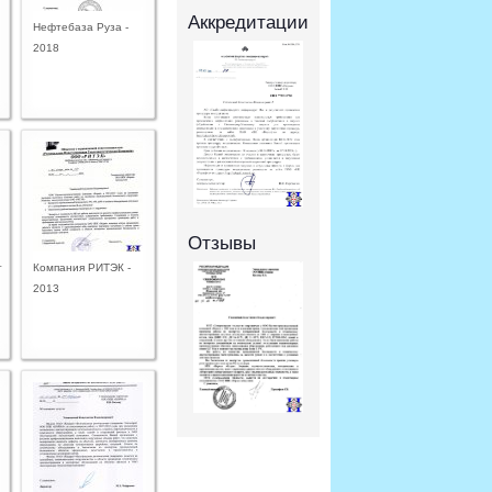
Аккредитации
Нефтебаза Руза -
2018
Отзывы
т
Компания РИТЭК -
2013