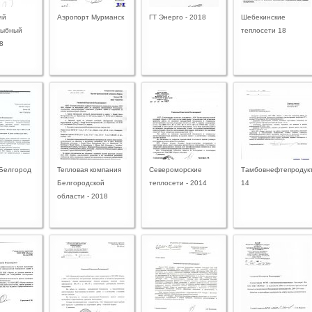
ий
Аэропорт Мурманск
ГТ Энерго - 2018
Шебекинские
рыбный
теплосети 18
8
 Белгород
Тепловая компания
Североморские
Тамбовнефтепродук
Белгородской
теплосети - 2014
14
области - 2018