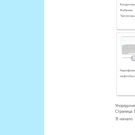
Кондитер
Фабрика
"Белогорь
Нарофоми
нефтебаза
Упорядоч
Страница 1
В начало