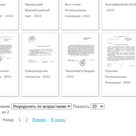
ская
Мурманский
Восточная
АрктикМорНефтьГаз
Морской рыбный
Региональная
- 2010
е" - 2013
порт - 2013
генерация - 2011
нская
Североморские
ТверьНефтеПродукт
Тульская
 - 2010
теплосети - 2010
- 2010
Региональная
Генерация - 2010
ивание
Показать
 из 2
Назад
1
2
Вперед
В конец