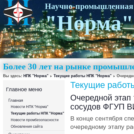
Научно-промышленная
"Норма"
Более 30 лет на рынке промышл
Вы здесь:
НПК "Норма"
Текущие работы НПК "Норма"
Очередн
Текущие работ
Главное меню
Очередной этап 
Главная
сосудов ФГУП 
Новости НПК "Норма"
Текущие работы НПК "Норма"
В конце сентября сп
Новости промбезопасности
очередному этапу ра
Обновления сайта