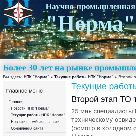
Научно-промышленная
"Норма"
Более 30 лет на рынке промышл
Вы здесь:
НПК "Норма"
Текущие работы НПК "Норма"
Второй 
Текущие работ
Главное меню
Второй этап ТО
Главная
Новости НПК "Норма"
25 мая специалисты 
Текущие работы НПК "Норма"
техническому освиде
Новости промбезопасности
(осмотр в холодном 
Обновления сайта